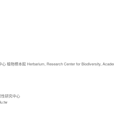
 Herbarium, Research Center for Biodiversity, Acade
樣性研究中心
du.tw