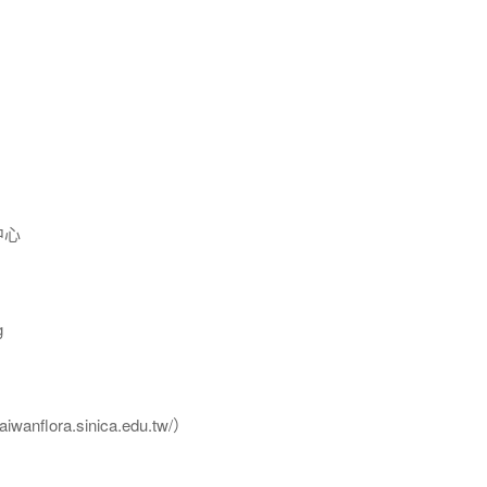
中心
g
flora.sinica.edu.tw/）