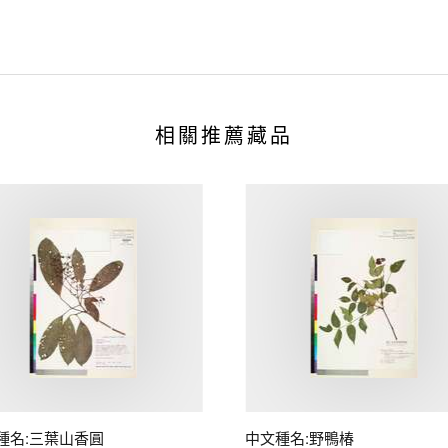
相關推薦藏品
種名:三葉山香圓
中文種名:野鴨椿