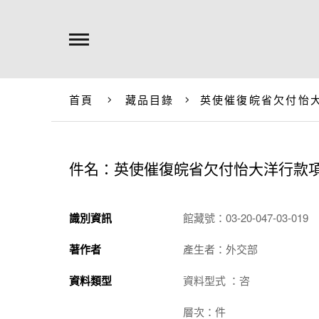
首頁
藏品目錄
英使催復皖省欠付怡
件名：英使催復皖省欠付怡大洋行款
識別資訊
館藏號：03-20-047-03-019
著作者
產生者：外交部
資料類型
資料型式 ：咨
層次：件