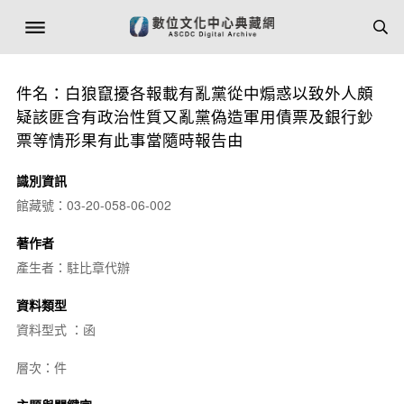
件名：白狼竄擾各報載有亂黨從中煽惑以致外人頗
疑該匪含有政治性質又亂黨偽造軍用債票及銀行鈔
票等情形果有此事當隨時報告由
識別資訊
館藏號：03-20-058-06-002
著作者
產生者：駐比章代辦
資料類型
資料型式 ：函
層次：件