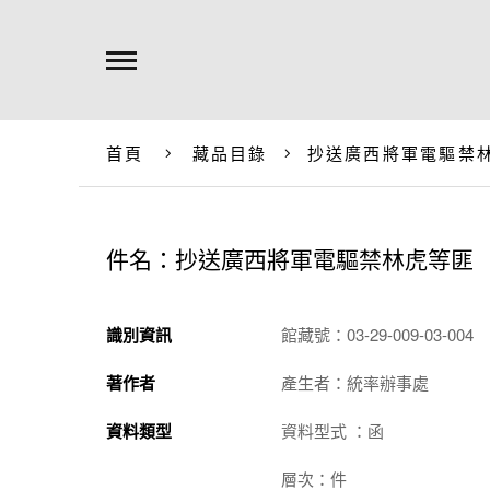
首頁
藏品目錄
抄送廣西將軍電驅禁
件名：抄送廣西將軍電驅禁林虎等匪
識別資訊
館藏號：03-29-009-03-004
著作者
產生者：統率辦事處
資料類型
資料型式 ：函
層次：件