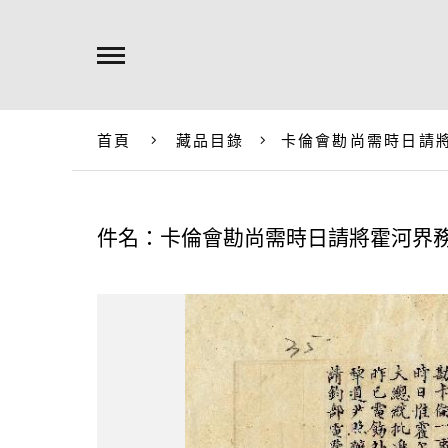
首頁
藏品目錄
卡倫會勘尚需時日請
件名：卡倫會勘尚需時日請將霍河界