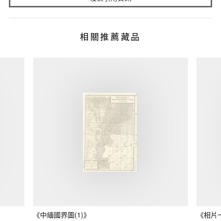
相關推薦藏品
《中緬國界圖(1)》
《相片