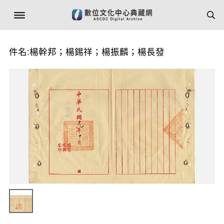
件名:楊幹邦；楊錫祥；楊振麟；楊長發