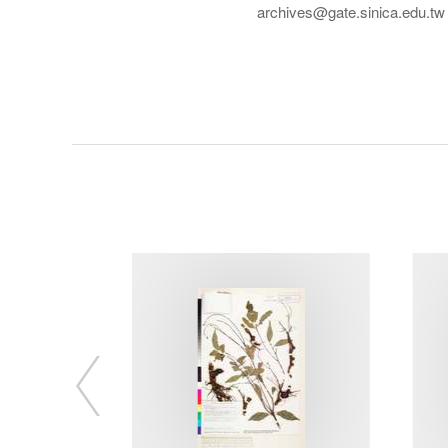
archives@gate.sinica.edu.tw