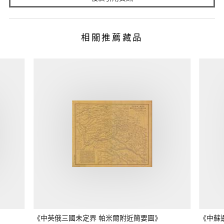
相關推薦藏品
《中英俄三國未定界 帕米爾附近簡要圖》
《中蘇