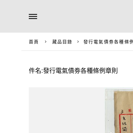
首頁
藏品目錄
發行電氣債劵各種條
件名:發行電氣債劵各種條例章則