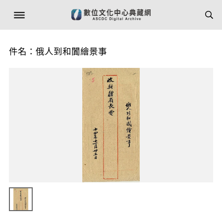
件名：俄人到和闐繪景事