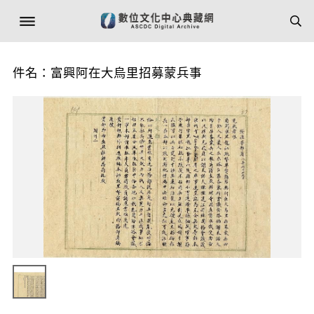
件名：富興阿在大烏里招募蒙兵事