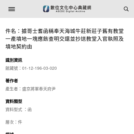
件名：據哥士耆函稱奉天海城牛莊新莊子舊有教堂
一產墳地一塊應飭查明交還並抄送教堂入官執照及
墳地契約由
識別資訊
館藏號：01-12-196-03-020
著作者
產生者：盛京將軍奉天府尹
資料類型
資料型式 ：函
層次：件