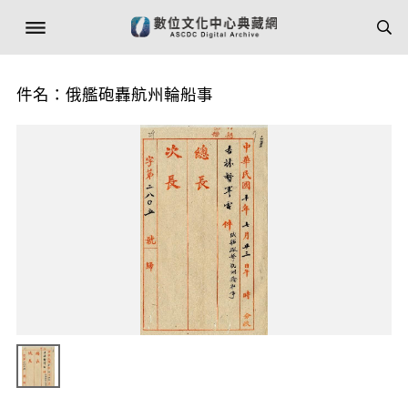
件名：俄艦砲轟航州輪船事