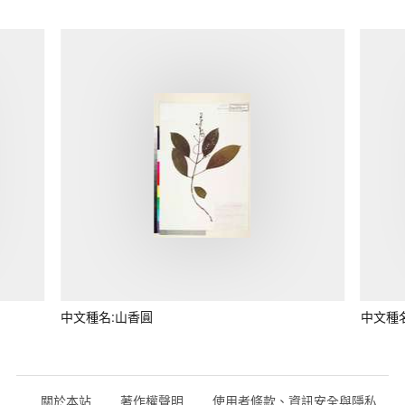
中文種名:山香圓
中文種
關於本站
著作權聲明
使用者條款、資訊安全與隱私