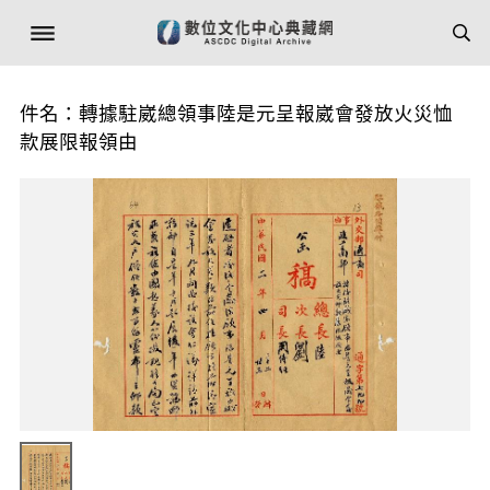
件名：轉據駐崴總領事陸是元呈報崴會發放火災恤
款展限報領由