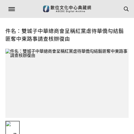
件名：雙城子中華總商會呈稱紅黨虐待華僑勾結鬍
匪奪中東路事請查核辦復由