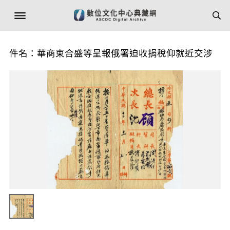
件名：華商東合盛等呈報俄署迫收捐稅仰就近交涉