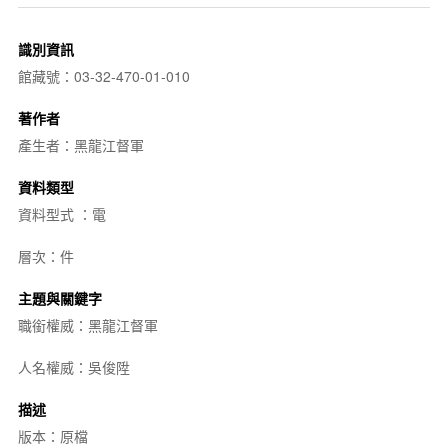
識別資訊
館藏號：03-32-470-01-010
著作者
產生者：黑龍江督軍
資料類型
資料型式 ：電
層次：件
主題與關鍵字
職銜權威：黑龍江督軍
人名權威：吳俊陞
描述
版本：原檔