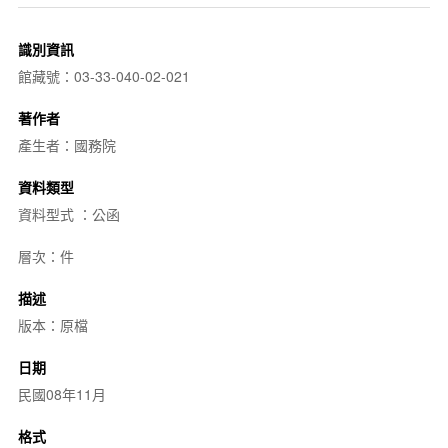
識別資訊
館藏號：03-33-040-02-021
著作者
產生者：國務院
資料類型
資料型式 ：公函
層次：件
描述
版本：原檔
日期
民國08年11月
格式