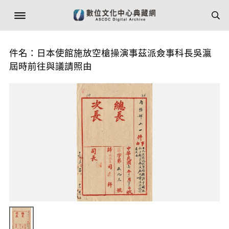
件名：日本使館施放空槍操演事茲派僉事科長吳瀛
屆時前往與議請照由