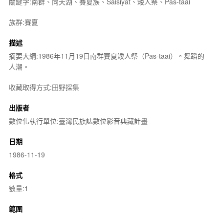
關鍵字:南群、向天湖、賽夏族、Saisiyat、矮人祭、Pas-taai
族群:賽夏
描述
摘要大綱:1986年11月19日南群賽夏矮人祭（Pas-taai）。舞蹈的
人潮。
收藏取得方式:田野採集
出版者
數位化執行單位:臺灣民族誌數位影音典藏計畫
日期
1986-11-19
格式
數量:1
範圍