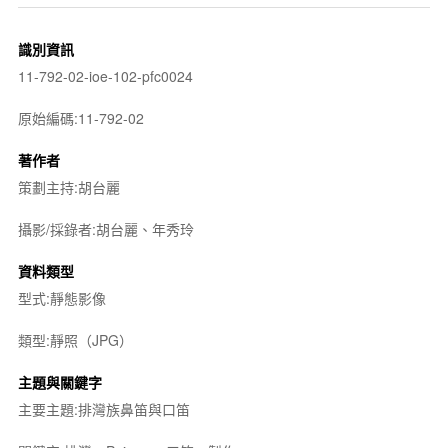
識別資訊
11-792-02-ioe-102-pfc0024
原始編碼:11-792-02
著作者
策劃主持:胡台麗
攝影/採錄者:胡台麗、年秀玲
資料類型
型式:靜態影像
類型:靜照（JPG）
主題與關鍵字
主要主題:排灣族鼻笛與口笛