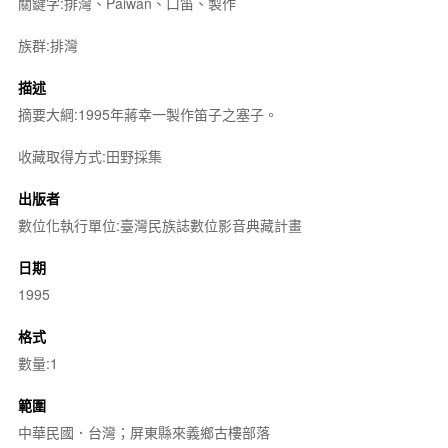
關鍵字:排灣、Paiwan、口笛、製作
族群:排灣
描述
摘要大綱:1995年蔣幸一製作笛子之塞子。
收藏取得方式:田野採集
出版者
數位化執行單位:臺灣民族誌數位影音典藏計畫
日期
1995
格式
數量:1
範圍
中華民國．台灣；屏東縣來義鄉古樓部落