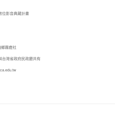
數位影音典藏計畫
端鄉霧鹿社
與台灣省政府民政廳共有
a.edu.tw