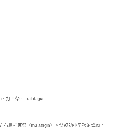
打耳祭、malatagia
霧鹿布農打耳祭（malatagia）。父親助小男孩射燻肉。