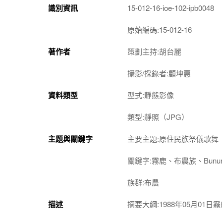
識別資訊
15-012-16-ioe-102-ipb0048
原始編碼:15-012-16
著作者
策劃主持:胡台麗
攝影/採錄者:顧坤惠
資料類型
型式:靜態影像
類型:靜照（JPG）
主題與關鍵字
主要主題:原住民族祭儀歌舞
關鍵字:霧鹿、布農族、Bunun、
族群:布農
描述
摘要大綱:1988年05月01日