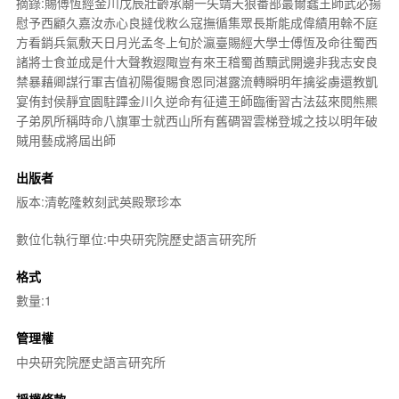
摘錄:賜傅恆經金川戊辰壯齡承廟一矢靖天狼番部蕞爾蠢王師武必揚
慰予西顧久嘉汝赤心良撻伐敉么寇撫循集眾長斯能成偉績用榦不庭
方看銷兵氣敷天日月光孟冬上旬於瀛臺賜經大學士傅恆及命往蜀西
諸將士食並成是什大聲教遐陬豈有來王稽蜀酋黷武開邊非我志安良
禁暴藉卿謀行軍吉值初陽復賜食恩同湛露流轉瞬明年擒娑虜還教凱
宴侑封侯靜宜園駐蹕金川久逆命有征遣王師臨衝習古法茲來閱熊羆
子弟夙所稱時命八旗軍士就西山所有舊碉習雲梯登城之技以明年破
賊用藝成將屆出師
出版者
版本:清乾隆敕刻武英殿聚珍本
數位化執行單位:中央研究院歷史語言研究所
格式
數量:1
管理權
中央研究院歷史語言研究所