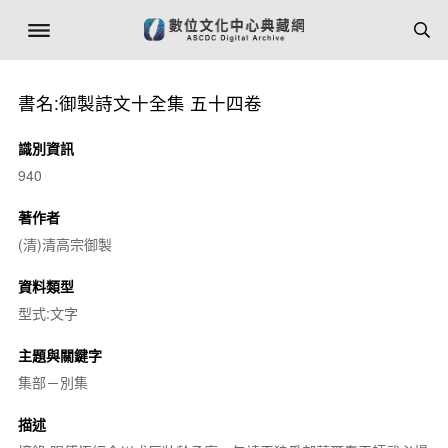
書名:御製詩文十全集 五十四卷
識別資訊
940
著作者
(清)清高宗御製
資料類型
型式:文字
主題與關鍵字
集部－別集
描述