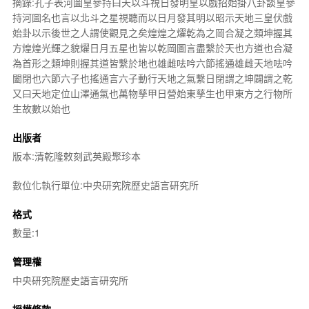
摘錄:孔子表河圖皇參持曰天以斗視日發明皇以戲招始掛八卦談皇參
持河圖名也言以北斗之星視聽而以日月發其明以昭示天地三皇伏戲
始卦以示後世之人謂使觀見之矣煌煌之燿乾為之岡合凝之類坤握其
方煌煌光輝之貌燿日月五星也皆以乾岡圖言盡繫於天也方道也合凝
為首形之類坤則握其道皆繫於地也雄雌呿吟六節搖通雄雌天地呿吟
闔閉也六節六子也搖通言六子動行天地之氣繫日閉謂之坤闢謂之乾
又曰天地定位山澤通氣也萬物孳甲日營始東孳生也甲東方之行物所
生故數以始也
出版者
版本:清乾隆敕刻武英殿聚珍本
數位化執行單位:中央研究院歷史語言研究所
格式
數量:1
管理權
中央研究院歷史語言研究所