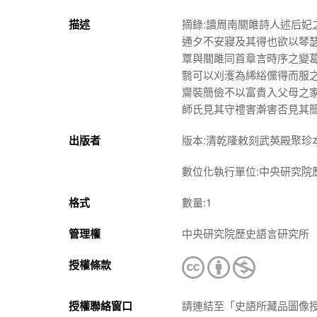
描述
摘錄:讀周南關雎詩人述后
通夕不安寢及其得也欲以琴
覃與關雎同首章言時序之變
翳可以刈濩為絺綌儻得而服
齎裝簡儉不以富貴入父母之
師氏見其守禮害澣害否見其
出版者
版本:清乾隆敕刻武英殿聚珍
數位化執行單位:中央研究院
格式
數量:1
管理權
中央研究院歷史語言研究所
授權條款
授權聯絡窗口
請連結至「史語所藏品圖像