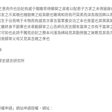
妃之意而作也后妃有感于關雎思得嬪御之淑者以配君子方求之未得寤寐
瑟友之示其親也鐘鼓樂之結其歡也雎鳩和而有荇菜柔而深長故因興以
葛生于谷鳥鳴于木物而有感焉次章言葛覃重女功之本也是葛也其葉莫
之雖終身不厭棄也末章動歸寧之心告師氏而言歸有當澣之衣有不當澣
家可知也此詩不獨見后妃之務本刈濩為絺綌見其勤勞服之無斁見其長
簡易歸寧父母又見其念親之孝也
本
歷史語言研究所
授權申請」網站申請授權，網址：