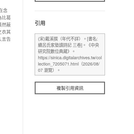
在念
為比葛
引用
莫然蔽
之衣其
久言告
複製引用資訊