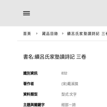
首頁
藏品目錄
續呂氏家塾讀詩記 三
書名:續呂氏家塾讀詩記 三卷
識別資訊
832
著作者
(宋)戴溪撰
資料類型
型式:文字
主題與關鍵字
經部－詩