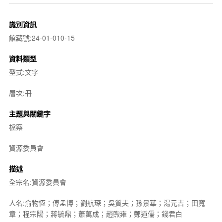
識別資訊
館藏號:24-01-010-15
資料類型
型式:文字
層次:冊
主題與關鍵字
檔案
資源委員會
描述
全宗名:資源委員會
人名:俞物恆；傅孟博；劉航琛；吳質夫；孫景華；湯元吉；田寬
章；程宗陽；蔣毓鼎；蕭萬成；趙煦雍；鄭道儒；錢君白