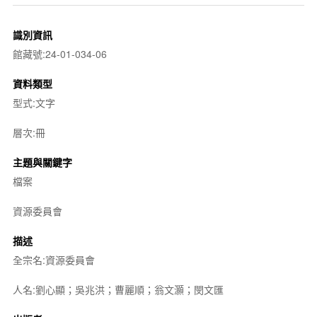
識別資訊
館藏號:24-01-034-06
資料類型
型式:文字
層次:冊
主題與關鍵字
檔案
資源委員會
描述
全宗名:資源委員會
人名:劉心顯；吳兆洪；曹麗順；翁文灝；閔文匯