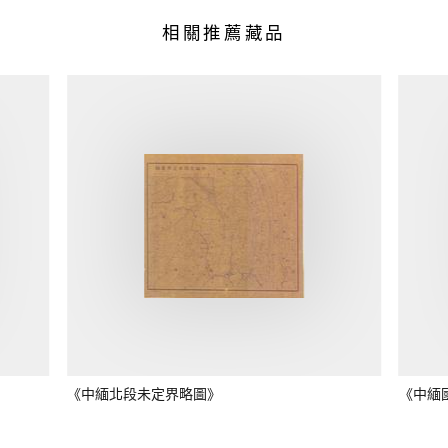
相關推薦藏品
《中緬北段未定界略圖》
《中緬