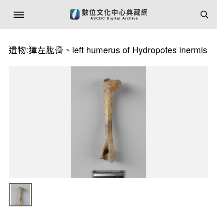
遺物:獐左肱骨、left humerus of Hydropotes inermis