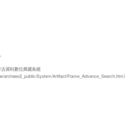
。
-考古資料數位典藏系統
u.tw/archaeo2_public/System/Artifact/Frame_Advance_Search.htm）