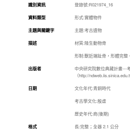
識別資訊
登錄號:R021974_16
資料類型
形式:實體物件
主題與關鍵字
主題:考古遺物
描述
材質:陸生動物骨
形制:獸近端趾骨，形體完整
出版者
中央研究院數位典藏計畫--
（http://ndweb.iis.sinica.ed
日期
文化年代:青銅時代
考古學文化:殷虛
歷史年代:商(後期)
格式
長:完整；全器 2.1 公分