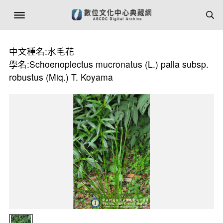
中文種名:水毛花
學名:Schoenoplectus mucronatus (L.) palla subsp.
robustus (Miq.) T. Koyama