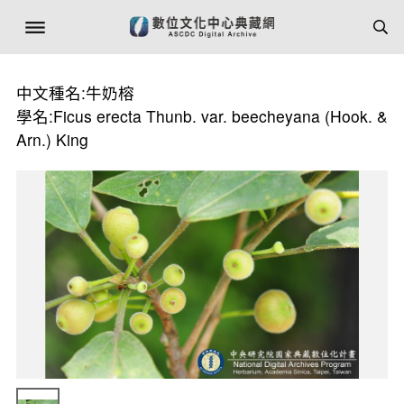
中文種名:牛奶榕
學名:Ficus erecta Thunb. var. beecheyana (Hook. &
Arn.) King