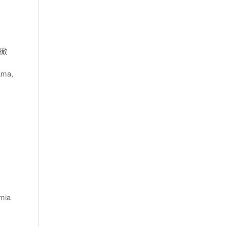
田徹
ama,
mia