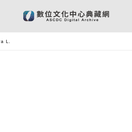
ra L.