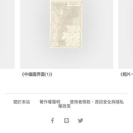
《中緬國界圖(1)》
《相片
關於本站
著作權聲明
使用者條款、資訊安全與隱私
權政策