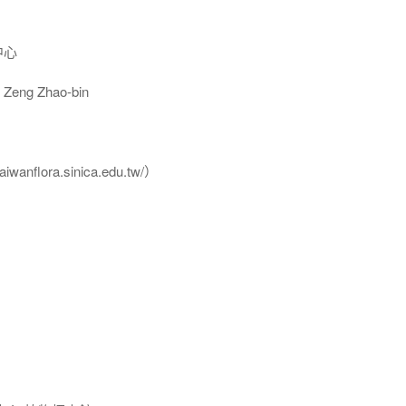
中心
eng Zhao-bin
flora.sinica.edu.tw/）