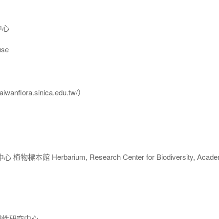
中心
se
flora.sinica.edu.tw/）
 Herbarium, Research Center for Biodiversity, Acade
樣性研究中心