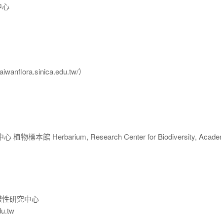
中心
flora.sinica.edu.tw/）
 Herbarium, Research Center for Biodiversity, Acade
樣性研究中心
du.tw