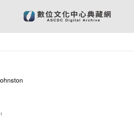
Johnston
1