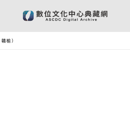
、贛榆）
）