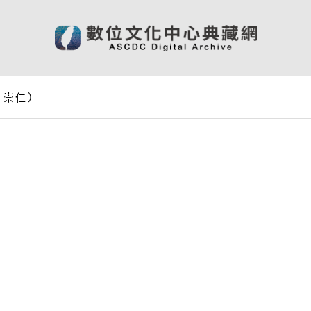
、崇仁）
）