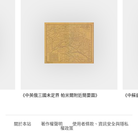
《中英俄三國未定界 帕米爾附近簡要圖》
《中蘇
關於本站
著作權聲明
使用者條款、資訊安全與隱私
權政策