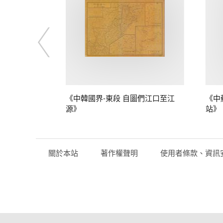
》
《中韓國界-東段 自圖們江口至江
《中
源》
站》
關於本站
著作權聲明
使用者條款、資訊