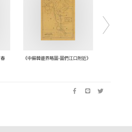
吉春
《中蘇韓邊界略圖-圖們江口附近》