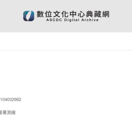
04032982
量署測繪