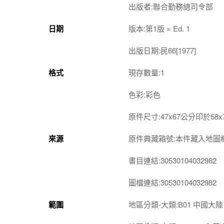
出版者:聯合勤務總司令部
日期
版本:第1版 = Ed. 1
出版日期:民66[1977]
格式
現存數量:1
色彩:彩色
原件尺寸:47x67公分印於58
來源
原件典藏箱號:本件藏入地圖櫃第1-
書目連結:30530104032982
圖檔連結:30530104032982
範圍
地區分類-大類:B01 中國大陸