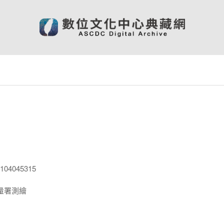
04045315
量署測繪