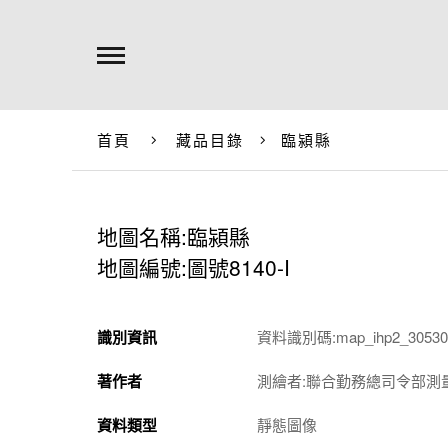
首頁
藏品目錄
臨潁縣
地圖名稱:臨潁縣
地圖編號:圖號8140-I
識別資訊
資料識別碼:map_ihp2_305301
著作者
測繪者:聯合勤務總司令部測
資料類型
靜態圖像