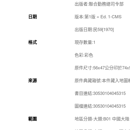
出版者:聯合勤務總司令部
日期
版本:第1版 = Ed. 1-CMS
出版日期:民59[1970]
格式
現存數量:1
色彩:彩色
原件尺寸:56x47公分印於74
來源
原件典藏箱號:本件藏入地圖櫃第2-
書目連結:30530104045315
圖檔連結:30530104045315
範圍
地區分類-大類:B01 中國大陸