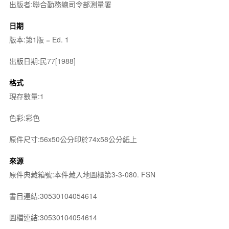
出版者:聯合勤務總司令部測量署
日期
版本:第1版 = Ed. 1
出版日期:民77[1988]
格式
現存數量:1
色彩:彩色
原件尺寸:56x50公分印於74x58公分紙上
來源
原件典藏箱號:本件藏入地圖櫃第3-3-080. FSN
書目連結:30530104054614
圖檔連結:30530104054614