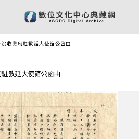
府沒收奧匈駐教廷大使館公函由
匈駐教廷大使館公函由