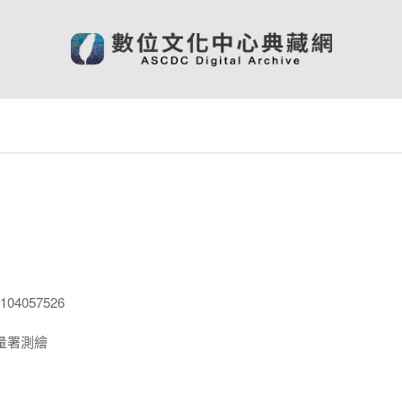
04057526
量署測繪