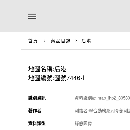
首頁
藏品目錄
后港
地圖名稱:后港
地圖編號:圖號7446-I
識別資訊
資料識別碼:map_ihp2_305301
著作者
測繪者:聯合勤務總司令部測
資料類型
靜態圖像