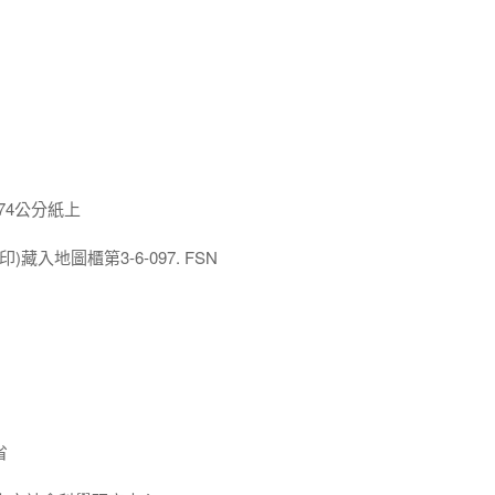
x74公分紙上
藏入地圖櫃第3-6-097. FSN
省