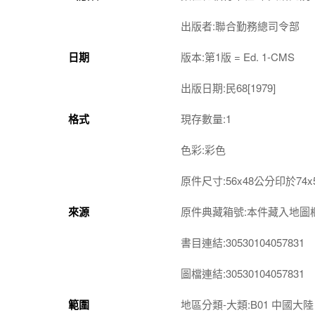
出版者:聯合勤務總司令部
日期
版本:第1版 = Ed. 1-CMS
出版日期:民68[1979]
格式
現存數量:1
色彩:彩色
原件尺寸:56x48公分印於74
來源
原件典藏箱號:本件藏入地圖櫃第3-
書目連結:30530104057831
圖檔連結:30530104057831
範圍
地區分類-大類:B01 中國大陸