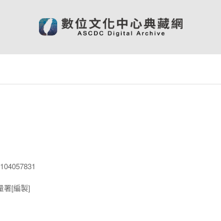
04057831
署[編製]