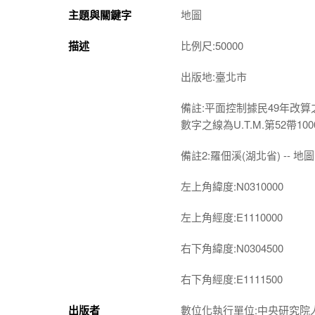
主題與關鍵字
地圖
描述
比例尺:50000
出版地:臺北市
備註:平面控制據民49年改算
數字之線為U.T.M.第52帶1
備註2:羅佃溪(湖北省) -- 地圖 
左上角緯度:N0310000
左上角經度:E1110000
右下角緯度:N0304500
右下角經度:E1111500
出版者
數位化執行單位:中央研究院