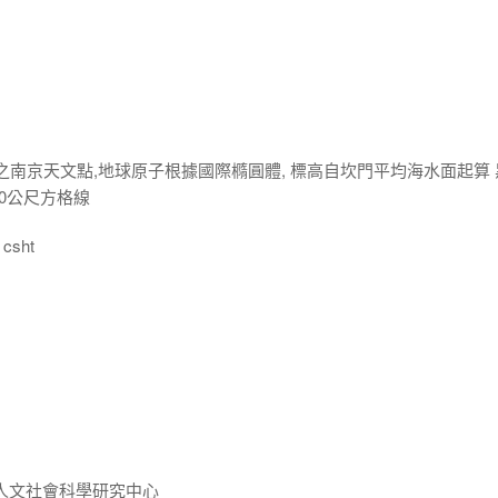
之南京天文點,地球原子根據國際橢圓體, 標高自坎門平均海水面起算 
000公尺方格線
csht
人文社會科學研究中心